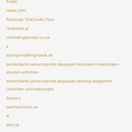
Public
ready_text
Recenzja VitaCardio Plus:
recipebar.gr
rethinkingremote.co.uk
s
salongentalkingheads.se
samenbank-samenspende.depaypal-finanzamt-meldungen-
steuern-pflichten
samenbank-samenspende.depaypal-zahlung-abgelehnt-
ursachen-und-loesungen
Servers
skarhamnthai.se
sl
slim uk