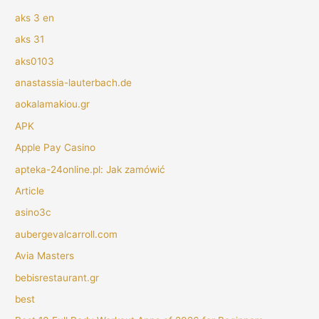
aks 3 en
aks 31
aks0103
anastassia-lauterbach.de
aokalamakiou.gr
APK
Apple Pay Casino
apteka-24online.pl: Jak zamówić
Article
asino3c
aubergevalcarroll.com
Avia Masters
bebisrestaurant.gr
best