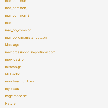
mar_common
mar_common_1
mar_common_2
mar_main
mar_pb_common
mar_pb_ormanistanbul.com
Massage
melhorcasinoonlineportugal.com
mew casino
miteran.gr
Mr Pacho
murobeachclub.es
my_texts
nagelmode.se
Nature