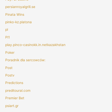
persianroyalgrill.se
Pinata Wins
pinko-kz.platona
pl
Pl1
play.pinco-casinokk.in.netkazakhstan
Poker
Poradnik dla sercowców:
Post
Postv
Predictions
preditoural.com
Premier Bet
psiart.gr