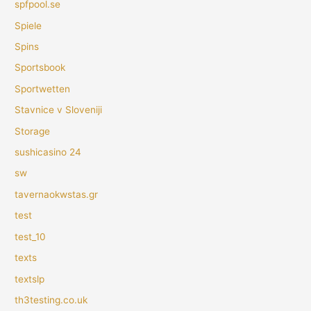
spfpool.se
Spiele
Spins
Sportsbook
Sportwetten
Stavnice v Sloveniji
Storage
sushicasino 24
sw
tavernaokwstas.gr
test
test_10
texts
textslp
th3testing.co.uk