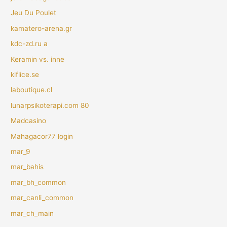
Jeu Du Poulet
kamatero-arena.gr
kdc-zd.ru a
Keramin vs. inne
kiflice.se
laboutique.cl
lunarpsikoterapi.com 80
Madcasino
Mahagacor77 login
mar_9
mar_bahis
mar_bh_common
mar_canli_common
mar_ch_main