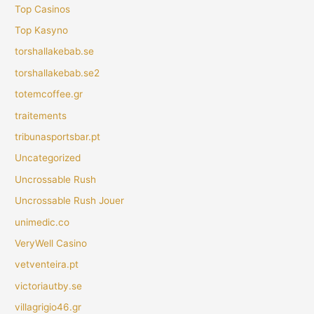
Top Casinos
Top Kasyno
torshallakebab.se
torshallakebab.se2
totemcoffee.gr
traitements
tribunasportsbar.pt
Uncategorized
Uncrossable Rush
Uncrossable Rush Jouer
unimedic.co
VeryWell Casino
vetventeira.pt
victoriautby.se
villagrigio46.gr