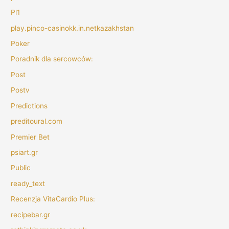
Pl1
play.pinco-casinokk.in.netkazakhstan
Poker
Poradnik dla sercowców:
Post
Postv
Predictions
preditoural.com
Premier Bet
psiart.gr
Public
ready_text
Recenzja VitaCardio Plus:
recipebar.gr