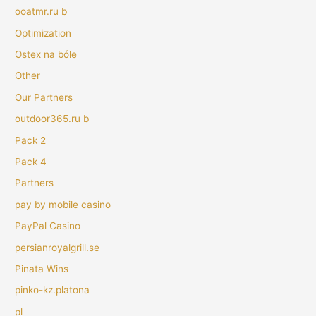
ooatmr.ru b
Optimization
Ostex na bóle
Other
Our Partners
outdoor365.ru b
Pack 2
Pack 4
Partners
pay by mobile casino
PayPal Casino
persianroyalgrill.se
Pinata Wins
pinko-kz.platona
pl