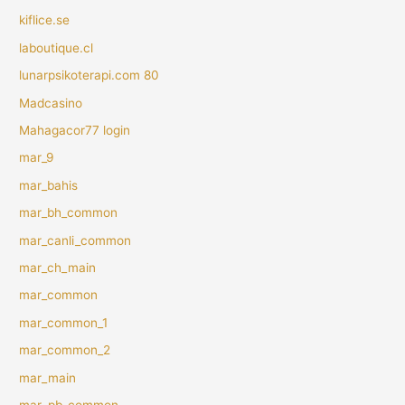
kiflice.se
laboutique.cl
lunarpsikoterapi.com 80
Madcasino
Mahagacor77 login
mar_9
mar_bahis
mar_bh_common
mar_canli_common
mar_ch_main
mar_common
mar_common_1
mar_common_2
mar_main
mar_pb_common