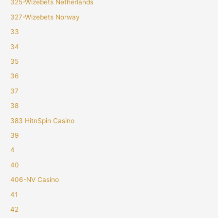
325-Wizebets Netherlands
327-Wizebets Norway
33
34
35
36
37
38
383 HitnSpin Casino
39
4
40
406-NV Casino
41
42