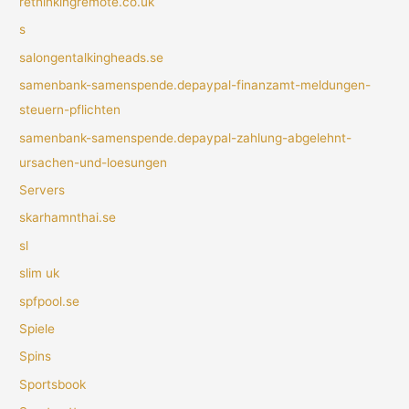
rethinkingremote.co.uk
s
salongentalkingheads.se
samenbank-samenspende.depaypal-finanzamt-meldungen-
steuern-pflichten
samenbank-samenspende.depaypal-zahlung-abgelehnt-
ursachen-und-loesungen
Servers
skarhamnthai.se
sl
slim uk
spfpool.se
Spiele
Spins
Sportsbook