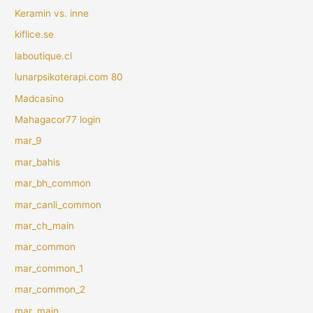
Keramin vs. inne
kiflice.se
laboutique.cl
lunarpsikoterapi.com 80
Madcasino
Mahagacor77 login
mar_9
mar_bahis
mar_bh_common
mar_canli_common
mar_ch_main
mar_common
mar_common_1
mar_common_2
mar_main