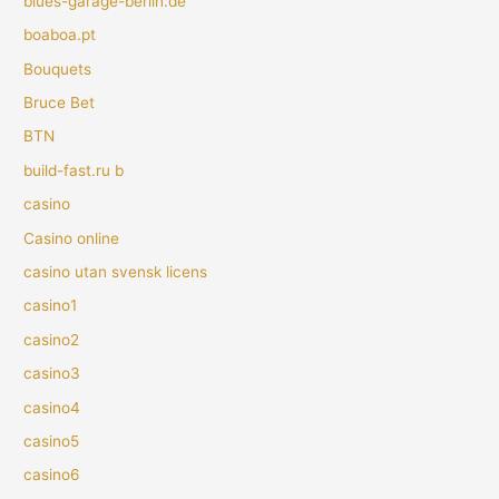
blues-garage-berlin.de
boaboa.pt
Bouquets
Bruce Bet
BTN
build-fast.ru b
casino
Casino online
casino utan svensk licens
casino1
casino2
casino3
casino4
casino5
casino6