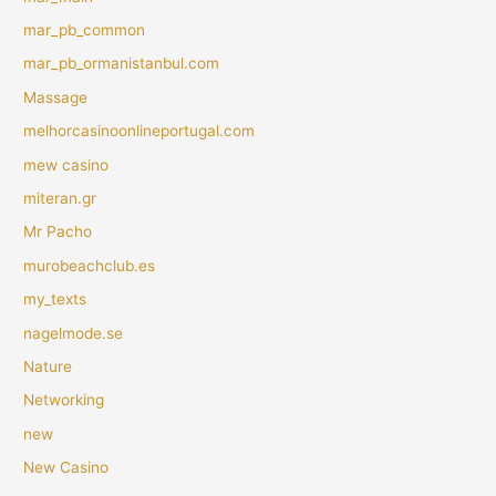
mar_pb_common
mar_pb_ormanistanbul.com
Massage
melhorcasinoonlineportugal.com
mew casino
miteran.gr
Mr Pacho
murobeachclub.es
my_texts
nagelmode.se
Nature
Networking
new
New Casino