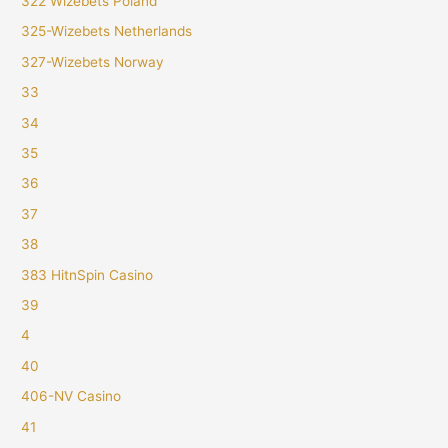
322 Wizebets Poland
325-Wizebets Netherlands
327-Wizebets Norway
33
34
35
36
37
38
383 HitnSpin Casino
39
4
40
406-NV Casino
41