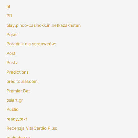
pl
Pl1
play.pinco-casinokk.in.netkazakhstan
Poker
Poradnik dla sercowców:
Post
Postv
Predictions
preditoural.com
Premier Bet
psiart.gr
Public
ready_text
Recenzja VitaCardio Plus:
recipebar.gr