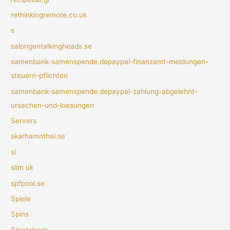
rethinkingremote.co.uk
s
salongentalkingheads.se
samenbank-samenspende.depaypal-finanzamt-meldungen-
steuern-pflichten
samenbank-samenspende.depaypal-zahlung-abgelehnt-
ursachen-und-loesungen
Servers
skarhamnthai.se
sl
slim uk
spfpool.se
Spiele
Spins
Sportsbook