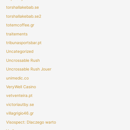
torshallakebab.se
torshallakebab.se2
totemcoffee.gr
traitements
tribunasportsbar.pt
Uncategorized
Uncrossable Rush
Uncrossable Rush Jouer
unimedic.co
VeryWell Casino
vetventeira.pt
victoriautby.se
villagrigio46.gr
Visospect: Dlaczego warto