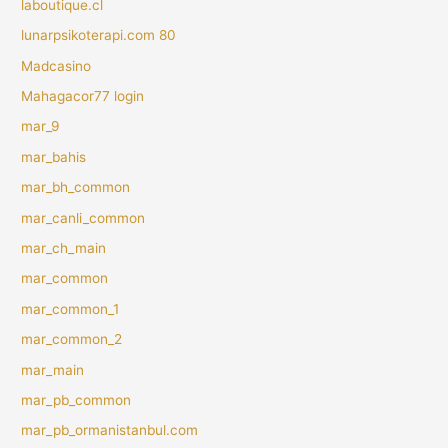
laboutique.cl
lunarpsikoterapi.com 80
Madcasino
Mahagacor77 login
mar_9
mar_bahis
mar_bh_common
mar_canli_common
mar_ch_main
mar_common
mar_common_1
mar_common_2
mar_main
mar_pb_common
mar_pb_ormanistanbul.com