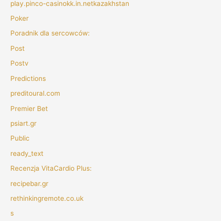
play.pinco-casinokk.in.netkazakhstan
Poker
Poradnik dla sercowców:
Post
Postv
Predictions
preditoural.com
Premier Bet
psiart.gr
Public
ready_text
Recenzja VitaCardio Plus:
recipebar.gr
rethinkingremote.co.uk
s