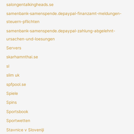
salongentalkingheads.se
samenbank-samenspende.depaypal-finanzamt-meldungen-
steuern-pflichten
samenbank-samenspende.depaypal-zahlung-abgelehnt-
ursachen-und-loesungen
Servers
skarhamnthai.se
sl
slim uk
spfpool.se
Spiele
Spins
Sportsbook
Sportwetten
Stavnice v Sloveniji