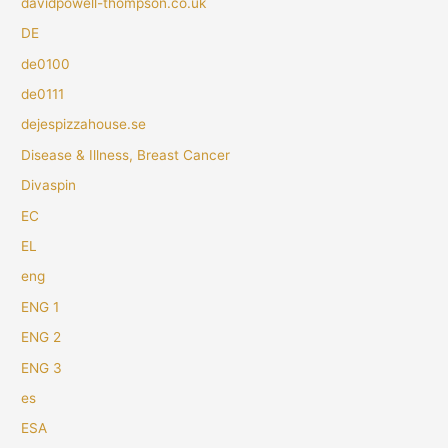
davidpowell-thompson.co.uk
DE
de0100
de0111
dejespizzahouse.se
Disease & Illness, Breast Cancer
Divaspin
EC
EL
eng
ENG 1
ENG 2
ENG 3
es
ESA