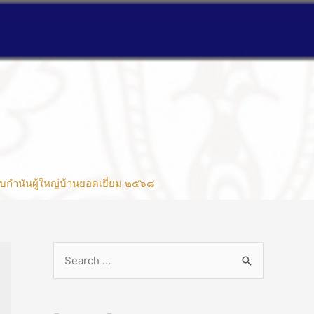
บกำนันผู้ใหญ่บ้านยอดเยี่ยม ๒๕๖๘