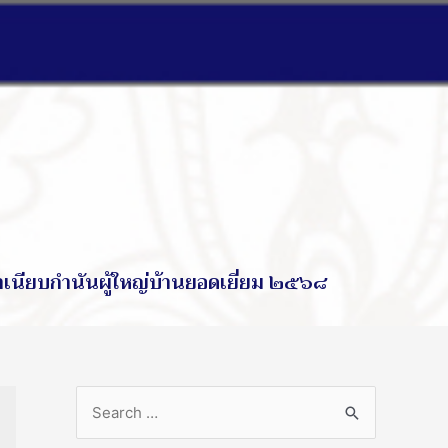
ำเนียบกำนันผู้ใหญ่บ้านยอดเยี่ยม ๒๕๖๘