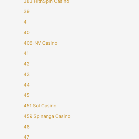
383 HitnSpin Casino
39
4
40
406-NV Casino
41
42
43
44
45
451 Sol Casino
459 Spinanga Casino
46
47