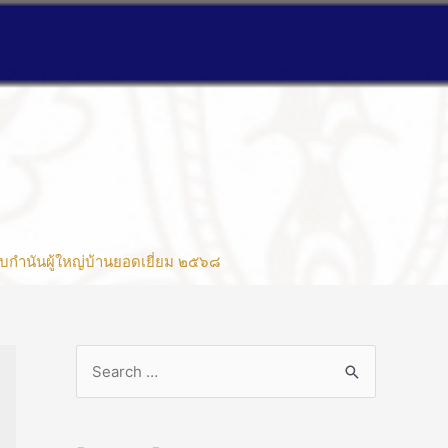
บกำนันผู้ใหญ่บ้านยอดเยี่ยม ๒๕๖๘