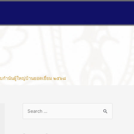
บกำนันผู้ใหญ่บ้านยอดเยี่ยม ๒๕๖๘