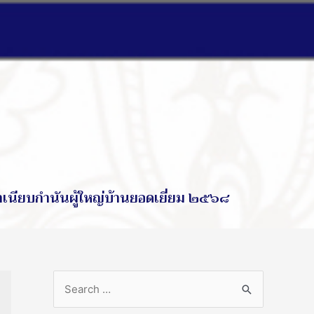
ำเนียบกำนันผู้ใหญ่บ้านยอดเยี่ยม ๒๕๖๘