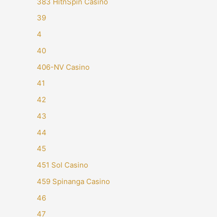
383 HitnSpin Casino
39
4
40
406-NV Casino
41
42
43
44
45
451 Sol Casino
459 Spinanga Casino
46
47