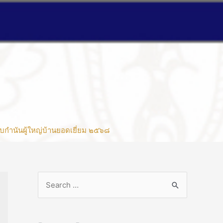
บกำนันผู้ใหญ่บ้านยอดเยี่ยม ๒๕๖๘