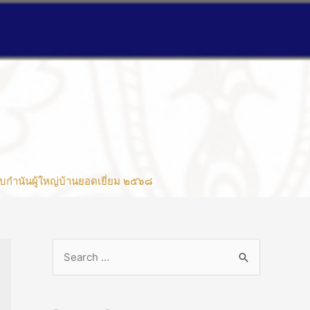
บกำนันผู้ใหญ่บ้านยอดเยี่ยม ๒๕๖๘