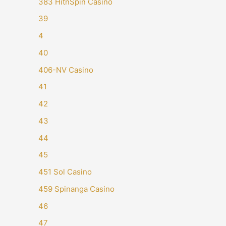
383 HitnSpin Casino
39
4
40
406-NV Casino
41
42
43
44
45
451 Sol Casino
459 Spinanga Casino
46
47