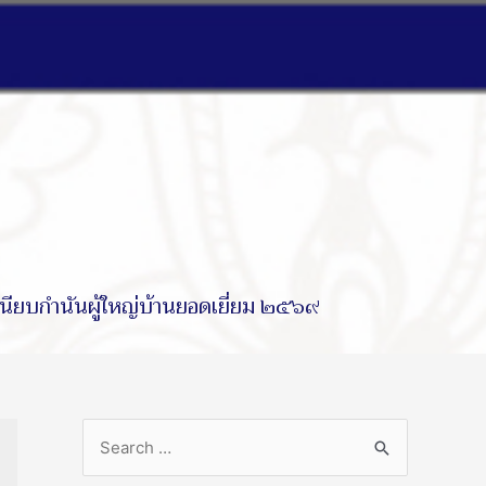
นียบกำนันผู้ใหญ่บ้านยอดเยี่ยม ๒๕๖๙