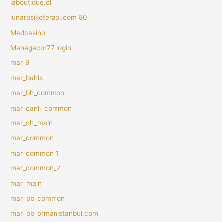
laboutique.cl
lunarpsikoterapi.com 80
Madcasino
Mahagacor77 login
mar_9
mar_bahis
mar_bh_common
mar_canli_common
mar_ch_main
mar_common
mar_common_1
mar_common_2
mar_main
mar_pb_common
mar_pb_ormanistanbul.com