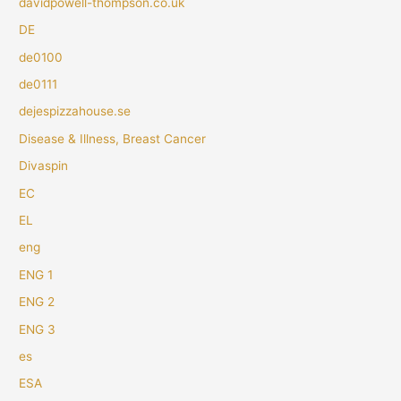
davidpowell-thompson.co.uk
DE
de0100
de0111
dejespizzahouse.se
Disease & Illness, Breast Cancer
Divaspin
EC
EL
eng
ENG 1
ENG 2
ENG 3
es
ESA