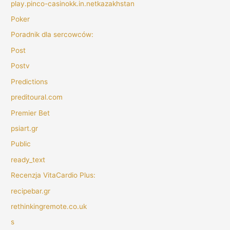
play.pinco-casinokk.in.netkazakhstan
Poker
Poradnik dla sercowców:
Post
Postv
Predictions
preditoural.com
Premier Bet
psiart.gr
Public
ready_text
Recenzja VitaCardio Plus:
recipebar.gr
rethinkingremote.co.uk
s