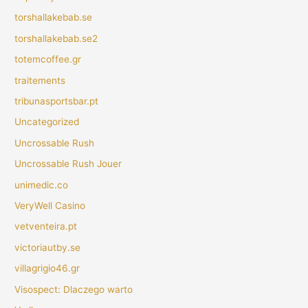
torshallakebab.se
torshallakebab.se2
totemcoffee.gr
traitements
tribunasportsbar.pt
Uncategorized
Uncrossable Rush
Uncrossable Rush Jouer
unimedic.co
VeryWell Casino
vetventeira.pt
victoriautby.se
villagrigio46.gr
Visospect: Dlaczego warto