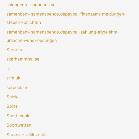
salongentalkingheads.se
samenbank-samenspende.depaypal-finanzamt-meldungen-
steuern-pflichten
samenbank-samenspende.depaypal-zahlung-abgelehnt-
ursachen-und-loesungen
Servers
skarhamnthai.se
sl
slim uk
spfpool.se
Spiele
Spins
Sportsbook
Sportwetten
Stavnice v Sloveniji