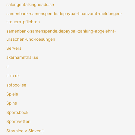
salongentalkingheads.se
samenbank-samenspende.depaypal-finanzamt-meldungen-
steuern-pflichten
samenbank-samenspende.depaypal-zahlung-abgelehnt-
ursachen-und-loesungen
Servers
skarhamnthai.se
sl
slim uk
spfpool.se
Spiele
Spins
Sportsbook
Sportwetten
Stavnice v Sloveniji