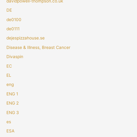
davidpowell-thompson.co.uk
DE
de0100
de0111
dejespizzahouse.se
Disease & Illness, Breast Cancer
Divaspin
EC
EL
eng
ENG 1
ENG 2
ENG 3
es
ESA