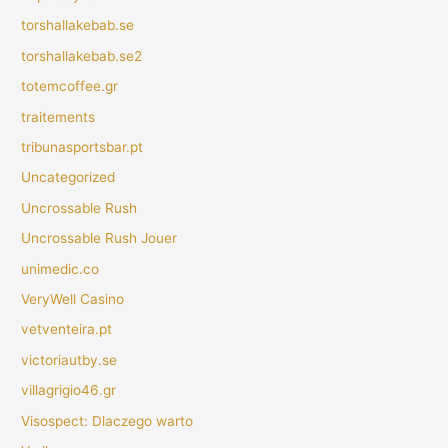
torshallakebab.se
torshallakebab.se2
totemcoffee.gr
traitements
tribunasportsbar.pt
Uncategorized
Uncrossable Rush
Uncrossable Rush Jouer
unimedic.co
VeryWell Casino
vetventeira.pt
victoriautby.se
villagrigio46.gr
Visospect: Dlaczego warto