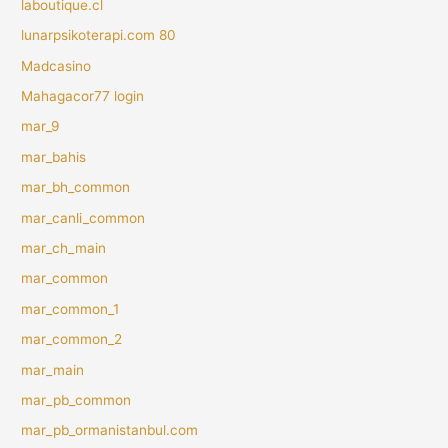
laboutique.cl
lunarpsikoterapi.com 80
Madcasino
Mahagacor77 login
mar_9
mar_bahis
mar_bh_common
mar_canli_common
mar_ch_main
mar_common
mar_common_1
mar_common_2
mar_main
mar_pb_common
mar_pb_ormanistanbul.com