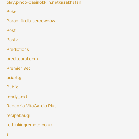
play.pinco-casinokk.in.netkazakhstan
Poker
Poradnik dla sercowców:
Post
Postv
Predictions
preditoural.com
Premier Bet
psiart.gr
Public
ready_text
Recenzja VitaCardio Plus:
recipebar.gr
rethinkingremote.co.uk
s