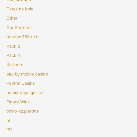
Ostex na bóle
Other
Our Partners
outdoor365.ru b
Pack 2
Pack 4
Partners
pay by mobile casino
PayPal Casino
persianroyalgrill.se
Pinata Wins
pinko-kz.platona
pl
Pl1