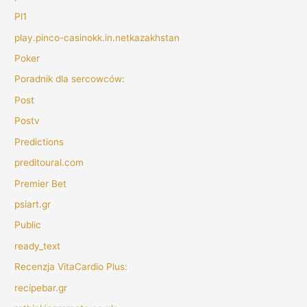
Pl1
play.pinco-casinokk.in.netkazakhstan
Poker
Poradnik dla sercowców:
Post
Postv
Predictions
preditoural.com
Premier Bet
psiart.gr
Public
ready_text
Recenzja VitaCardio Plus:
recipebar.gr