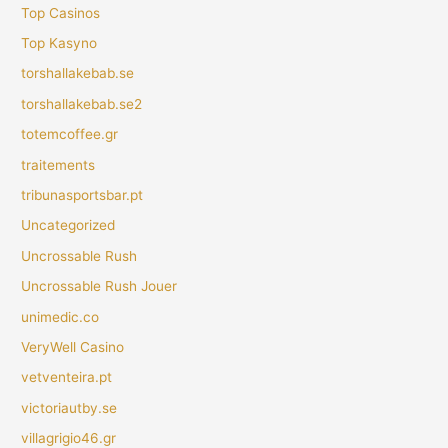
Top Casinos
Top Kasyno
torshallakebab.se
torshallakebab.se2
totemcoffee.gr
traitements
tribunasportsbar.pt
Uncategorized
Uncrossable Rush
Uncrossable Rush Jouer
unimedic.co
VeryWell Casino
vetventeira.pt
victoriautby.se
villagrigio46.gr