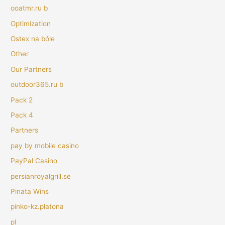
ooatmr.ru b
Optimization
Ostex na bóle
Other
Our Partners
outdoor365.ru b
Pack 2
Pack 4
Partners
pay by mobile casino
PayPal Casino
persianroyalgrill.se
Pinata Wins
pinko-kz.platona
pl