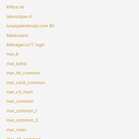
kiflice.se
laboutique.cl
lunarpsikoterapi.com 80
Madcasino
Mahagacor77 login
mar_9
mar_bahis
mar_bh_common
mar_canli_common
mar_ch_main
mar_common
mar_common_1
mar_common_2
mar_main
mar_pb_common