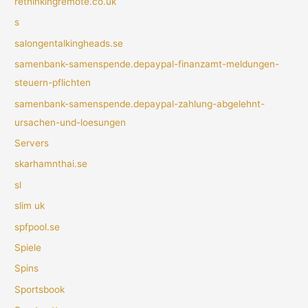
rethinkingremote.co.uk
s
salongentalkingheads.se
samenbank-samenspende.depaypal-finanzamt-meldungen-
steuern-pflichten
samenbank-samenspende.depaypal-zahlung-abgelehnt-
ursachen-und-loesungen
Servers
skarhamnthai.se
sl
slim uk
spfpool.se
Spiele
Spins
Sportsbook