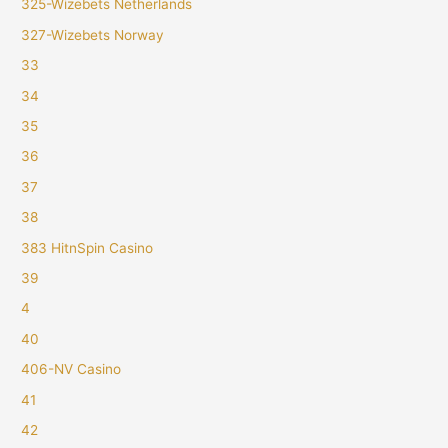
325-Wizebets Netherlands
327-Wizebets Norway
33
34
35
36
37
38
383 HitnSpin Casino
39
4
40
406-NV Casino
41
42