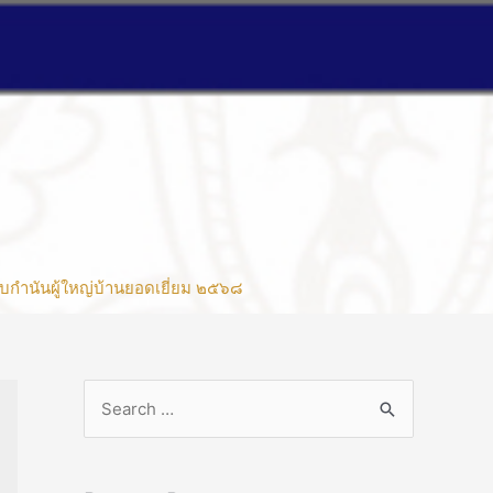
บกำนันผู้ใหญ่บ้านยอดเยี่ยม ๒๕๖๘