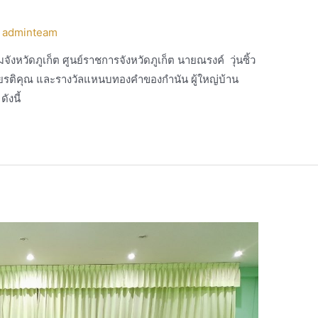
y
adminteam
งหวัดภูเก็ต ศูนย์ราชการจังหวัดภูเก็ต นายณรงค์ วุ่นซิ้ว
กียรติคุณ และรางวัลแหนบทองคำของกำนัน ผู้ใหญ่บ้าน
ังนี้