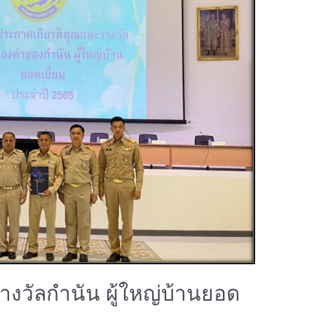
บรางวัลกำนัน ผู้ใหญ่บ้านยอด