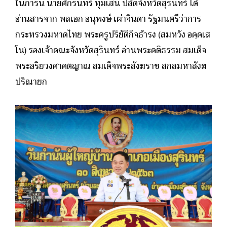
ในการนี้ นายศักรินทร์ ทุมเสน ปลัดจังหวัดสุรินทร์ ได้
อ่านสารจาก พลเอก อนุพงษ์ เผ่าจินดา รัฐมนตรีว่าการ
กระทรวงมหาดไทย พระครูปริยัติกิจธำรง (สมหวัง อคฺคเส
โน) รองเจ้าคณะจังหวัดสุรินทร์ อ่านพระคติธรรม สมเด็จ
พระอริยวงศาคตญาณ สมเด็จพระสังฆราช สกลมหาสังฆ
ปริณายก