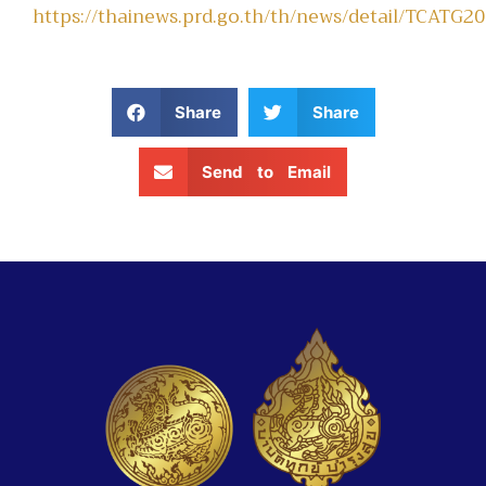
https://thainews.prd.go.th/th/news/detail/TCATG
Share
Share
Send to Email