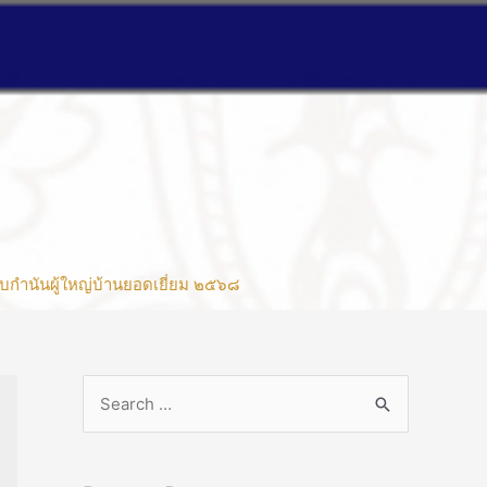
บกำนันผู้ใหญ่บ้านยอดเยี่ยม ๒๕๖๘