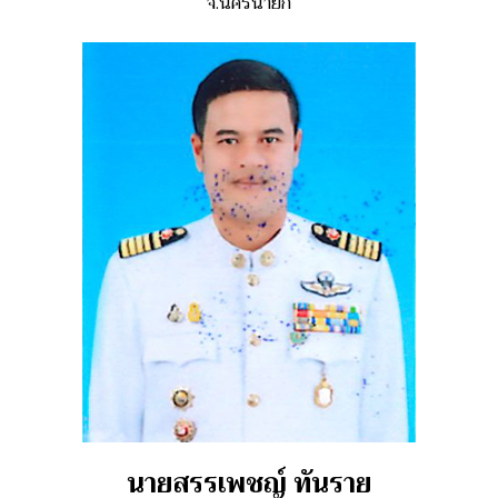
จ.นครนายก
นายสรรเพชญ์ ทันราย