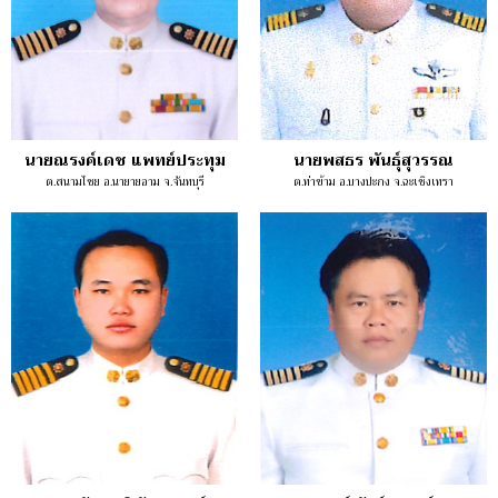
นายณรงค์เดช แพทย์ประทุม
นายพสธร พันธุ์สุวรรณ
ต.สนามไชย อ.นายายอาม จ.จันทบุรี
ต.ท่าข้าม อ.บางปะกง จ.ฉะเชิงเทรา