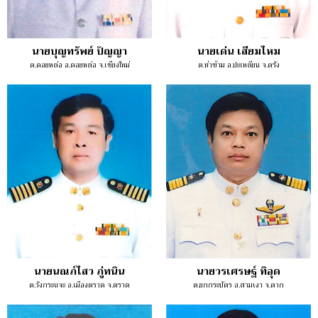
นายบุญทรัพย์ ปัญญา
นายเด่น เสียมไหม
ต.ดอยหล่อ อ.ดอยหล่อ จ.เชียงใหม่
ต.ท่าข้าม อ.ปะเหลียน จ.ตรัง
นายนณภ์ไสว ภู่ทนิน
นายวรเศรษฐ์ ทิอุด
ต.วังกระแจะ อ.เมืองตราด จ.ตราด
ต.ยกกระบัตร อ.สามเงา จ.ตาก