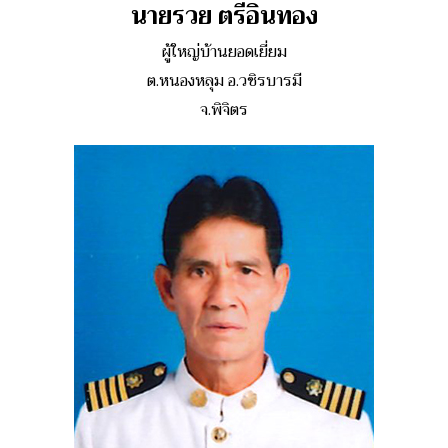
นายรวย ตรีอินทอง
ผู้ใหญ่บ้านยอดเยี่ยม
ต.หนองหลุม อ.วชิรบารมี
จ.พิจิตร