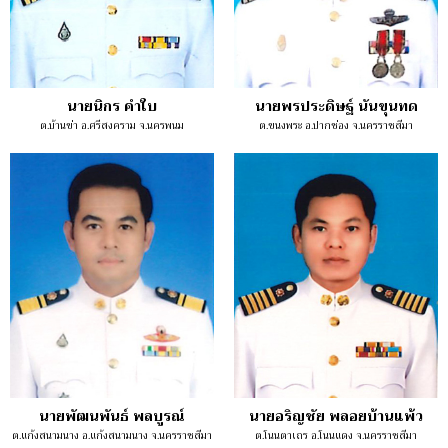
นายนิกร คำใบ
นายพรประดิษฐ์ นันขุนทด
ต.บ้านข่า อ.ศรีสงคราม จ.นครพนม
ต.ขนงพระ อ.ปากช่อง จ.นครราชสีมา
นายพัฒนพันธ์ พลบูรณ์
นายอริญชัย พลอยบ้านแพ้ว
ต.แก้งสนามนาง อ.แก้งสนามนาง จ.นครราชสีมา
ต.โนนตาเถร อ.โนนแดง จ.นครราชสีมา