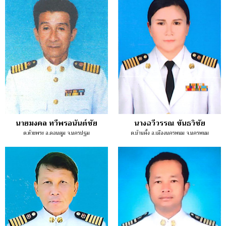
นายมงคล ทวีพรอนันต์ชัย
นางฉวีวรรณ ขันธวิชัย
ต.ห้วยพระ อ.ดอนตูม จ.นครปฐม
ต.บ้านผึ้ง อ.เมืองนครพนม จ.นครพนม