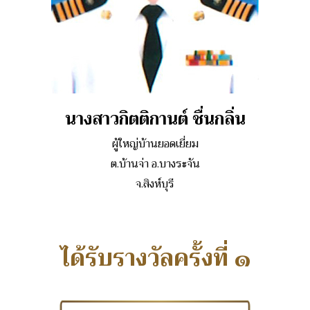
นางสาวกิตติกานต์ ชื่นกลิ่น
ผู้ใหญ่บ้านยอดเยี่ยม
ต.บ้านจ่า อ.บางระจัน
จ.สิงห์บุรี
ได้รับรางวัลครั้งที่ ๑