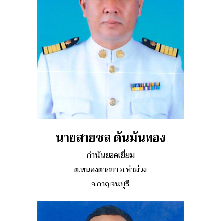
นายสายชล ตันมันทอง
กำนันยอดเยี่ยม
ต.หนองตากยา อ.ท่าม่วง
จ.กาญจนบุรี