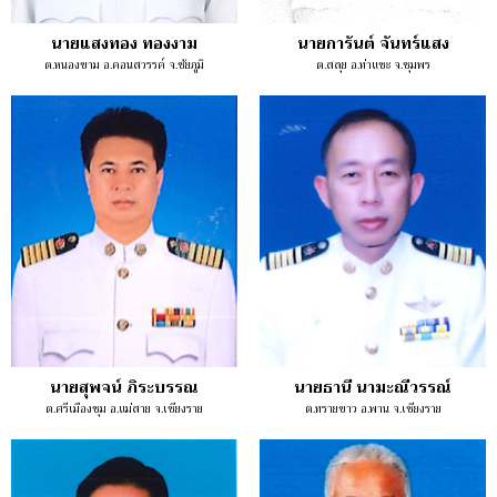
นายแสงทอง ทองงาม
นายการันต์ จันทร์แสง
ต.หนองขาม อ.คอนสวรรค์ จ.ชัยภูมิ
ต.สลุย อ.ท่าแซะ จ.ชุมพร
นายสุพจน์ ภิระบรรณ
นายธานี นามะณีวรรณ์
ต.ศรีเมืองชุม อ.แม่สาย จ.เชียงราย
ต.ทรายขาว อ.พาน จ.เชียงราย