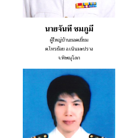
นายจันที ชมภูมี
ผู้ใหญ่บ้านยอดเยี่ยม
ต.ไทรย้อย อ.เนินมะปราง
จ.พิษณุโลก