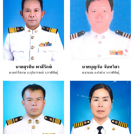
นายสุรทิน พาลีรักษ์
นายบุญจัน จันทวิสา
ต.เหล่าไฮงาม อ.กุฉินารายณ์ จ.กาฬสินธุ์
ต.นาบอน อ.คำม่วง จ.กาฬสินธุ์