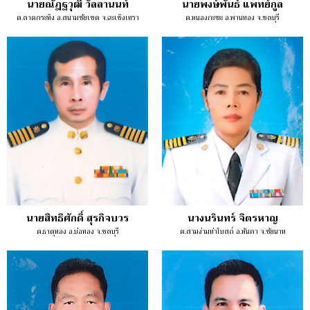
นายณัฎฐวุฒิ วัลลานนท์
นายพงษ์พันธ์ แพทย์กูล
ต.ลาดกระทิง อ.สนามชัยเขต จ.ฉะเชิงเทรา
ต.หนองกะขะ อ.พานทอง จ.ชลบุรี
นายสิทธิศักดิ์ สุรกิจบวร
นางนรินทร์ จิตรหาญ
ต.ธาตุทอง อ.บ่อทอง จ.ชลบุรี
ต.สามง่ามท่าโบสถ์ อ.หันคา จ.ชัยนาท