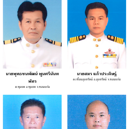
นายพุทธชนพัฒน์ พูนศรีนันท
นายสมร แก้วประดิษฐ์
ต.เขื่อนอุบลรัตน์ อ.อุบลรัตน์ จ.ขอนแก่น
พัทร
ต.ชุมแพ อ.ชุมแพ จ.ขอนแก่น