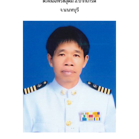
ต.คลองพระอุดม อ.ปากเกร็ด
จ.นนทบุรี