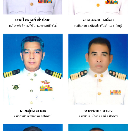
นายไพบูลย์ ตั้นไทย
นายเอนก วงศ์ษา
ต.หินเหล็กไฟ อ.หัวหิน จ.ประจวบคีรีขันธ์
ต.เนินหอม อ.เมืองปราจีนบุรี จ.ปราจีนบุรี
นายสุดิง มามะ
นายรอยะ อาแว
ต.ท่ากำชำ อ.หนองจิก จ.ปัตตานี
ต.บานา อ.เมืองปัตตานี จ.ปัตตานี