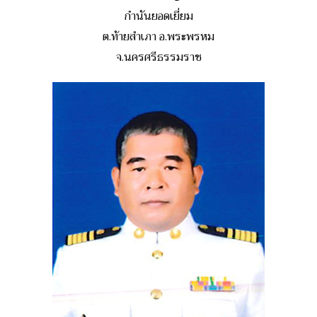
กำนันยอดเยี่ยม
ต.ท้ายสำเภา อ.พระพรหม
จ.นครศรีธรรมราช