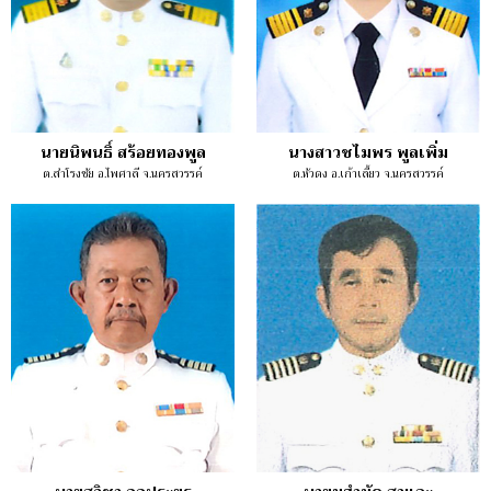
นายนิพนธิ์ สร้อยทองพูล
นางสาวชไมพร พูลเพิ่ม
ต.สำโรงชัย อ.ไพศาลี จ.นครสวรรค์
ต.หัวดง อ.เก้าเลี้ยว จ.นครสวรรค์