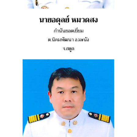
นายอดุลย์ หมวดสง
กำนันยอดเยี่ยม
ต.นิคมพัฒนา อ.มะนัง
จ.สตูล