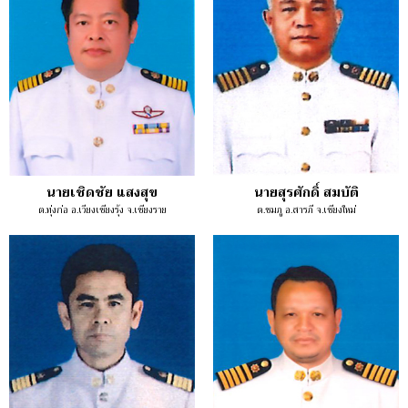
นายเชิดชัย แสงสุข
นายสุรศักดิ์ สมบัติ
ต.ทุ่งก่อ อ.เวียงเชียงรุ้ง จ.เชียงราย
ต.ชมภู อ.สารภี จ.เชียงใหม่