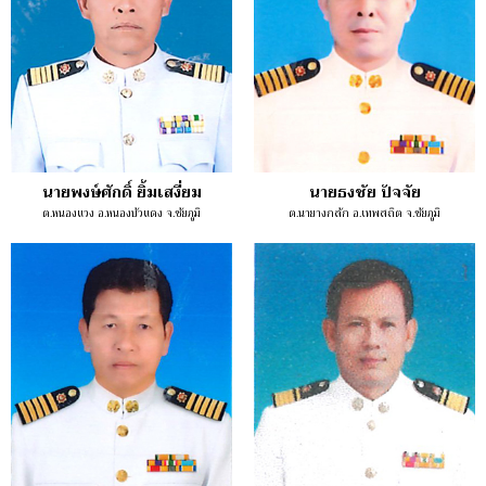
นายพงษ์ศักดิ์ ยิ้มเสงี่ยม
นายธงชัย ปัจจัย
ต.หนองแวง อ.หนองบัวแดง จ.ชัยภูมิ
ต.นายางกลัก อ.เทพสถิต จ.ชัยภูมิ