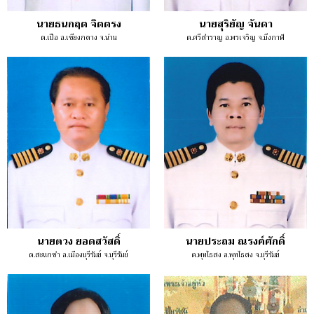
นายธนกฤต จิตตรง
นายสุริยัญ จันดา
ต.เปือ อ.เชียงกลาง จ.น่าน
ต.ศรีสำราญ อ.พรเจริญ จ.บึงกาฬ
นายตวง ยอดสวัสดิ์
นายประถม ณรงค์ศักดิ์
ต.สะแกซำ อ.เมืองบุรีรัมย์ จ.บุรีรัมย์
ต.พุทไธสง อ.พุทไธสง จ.บุรีรัมย์