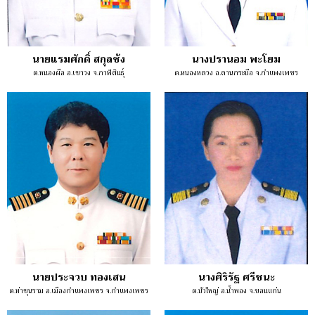
นายแรมศักดิ์ สกุลซ้ง
นางปรานอม พะโยม
ต.หนองผือ อ.เขาวง จ.กาฬสินธุ์
ต.หนองหลวง อ.ลานกระบือ จ.กำแพงเพชร
นายประจวบ ทองเสน
นางศิริรัฐ ศรีชนะ
ต.ท่าขุนราม อ.เมืองกำแพงเพชร จ.กำแพงเพชร
ต.บัวใหญ่ อ.น้ำพอง จ.ขอนแก่น