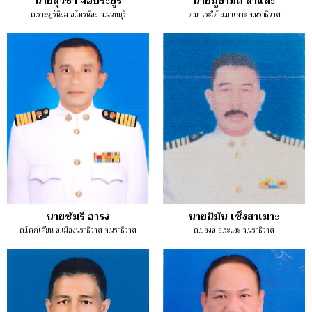
นายสุวิชา จอประยูร
นายมูฮำมัด สาและ
ต.ราษฎร์นิยม อ.ไทรน้อย จ.นนทบุรี
ต.บาเระใต้ อ.บาเจาะ จ.นราธิวาส
นายซัมรี อารง
นายนิมัน เซ็งสาเมาะ
ต.โคกเคียน อ.เมืองนราธิวาส จ.นราธิวาส
ต.บองอ อ.ระแงะ จ.นราธิวาส