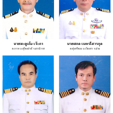
นายมะลูเด็ง เจ๊ะกา
นายสกล เนตรใสวรกุล
ต.กาวะ อ.สุไหงปาดี จ.นราธิวาส
ต.ทุ่งศรีทอง อ.เวียงสา จ.น่าน