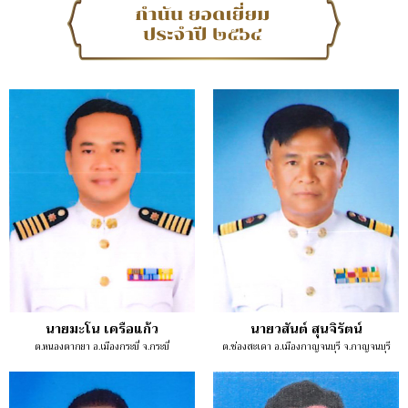
นายมะโน เครือแก้ว
นายวสันต์ สุนจิรัตน์
ต.หนองตากยา อ.เมืองกระบี่ จ.กระบี่
ต.ช่องสะเดา อ.เมืองกาญจนบุรี จ.กาญจนบุรี