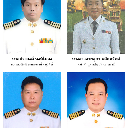
นายประยงค์ หงษ์ไธสง
นางสาวสายสุดา หลักทรัพย์
ต.หนองชัยศรี อ.หนองหงส์ จ.บุรีรัมย์
ต.ลำผักกูด อ.ธัญบุรี จ.ปทุมธานี