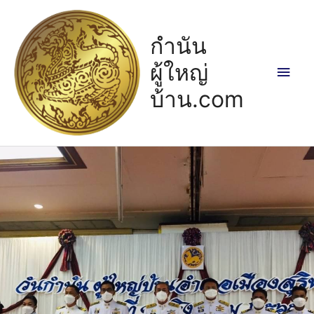
กำนัน
ผู้ใหญ่
บ้าน.com