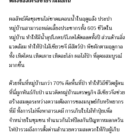
พลังของเครือข่ายร่วมมือกัน
ผลลัพธ์คือชุมชนไม่ขาดแคลนน้ำในฤดูแล้ง ประปา
หมู่บ้านสามารถหล่อเลี้ยงประชากรทั้ง 605 ชีวิตใน
หมู่บ้าน ทำให้มีน้ำอุปโภคบริโภคได้ตลอดทั้งปี ส่วนด้านสิ่ง
แวดล้อม ทำให้ป่าไม้เขียวขจี มีสัตว์ป่า พืชผักตามฤดูกาล
ทั้ง เห็ดโคน เห็ดเผาะ เห็ดละโง่ก ผลไม้ป่า ที่อุดมสมบูรณ์
มากขึ้น
ด้วยพื้นที่หมู่บ้านกว่า 70% คือพื้นที่ป่า ทำให้วิถีชีวิตผู้คน
ที่นี่ผูกพันธ์กับป่า แนวคิดหมู่บ้านเศรษฐกิจ สีเขียวจึงช่วย
สร้างสมดุลระหว่างความต้องการของมนุษย์กับทรัพยากร
ที่มี ทั้งการไม่พึ่งพาสารเคมี การเก็บใบไม้ทำปุ๋ยเพื่อ
จำหน่ายในชุมชน ทำแนวกันไฟป้องกันปัญหาหมอกควัน
ไฟป่ารวมถึงการตั้งด่านอำนวยความสะดวกให้กับผู้เก็บ