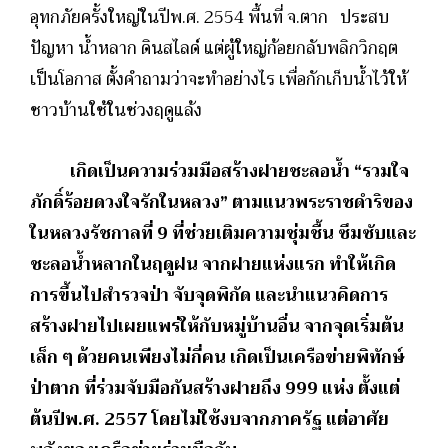
อุทกภัยครั้งใหญ่ในปีพ.ศ. 2554 พื้นที่ จ.ตาก ประสบ
ปัญหา น้ำหลาก ดินสไลด์ แต่ผู้ใหญ่ก้อยกลับพลิกวิกฤต
เป็นโอกาส ตั้งคำถามว่าจะทำอย่างไร เพื่อกักเก็บน้ำไว้ให้
ชาวบ้านใช้ในช่วงฤดูแล้ง
เกิดเป็นความร่วมมือสร้างฝายชะลอน้ำ
“รวมใจ
ภักดิ์ร้อยดวงใจรักในหลวง” ตามแนวพระราชดำริของ
ในหลวงรัชกาลที่ 9 ที่ช่วยเติมความชุ่มชื้น ซึมซับและ
ชะลอน้ำหลากในฤดูฝน
จากฝายแห่งแรก ทำให้เกิด
การขึ้นไปสำรวจป่า จับจุดพิกัด และนำแนวคิดการ
สร้างฝายไปเผยแพร่ให้กับหมู่บ้านอื่น จากจุดเริ่มต้น
เล็ก ๆ ด้วยคนเพียงไม่กี่คน เกิดเป็นเครือข่ายพิทักษ์
ป่าตาก ที่ร่วมจับมือกันสร้างฝายถึง
999 แห่ง
ตั้งแต่
ต้นปีพ.ศ.
2557 โดยไม่ใช้งบจากภาครัฐ แต่อาศัย