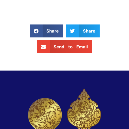
Share
Share
Send to Email