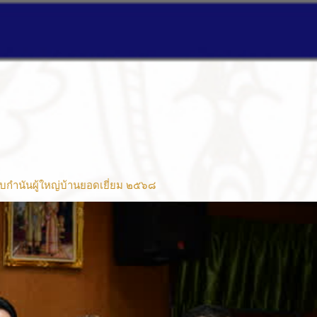
บกำนันผู้ใหญ่บ้านยอดเยี่ยม ๒๕๖๘