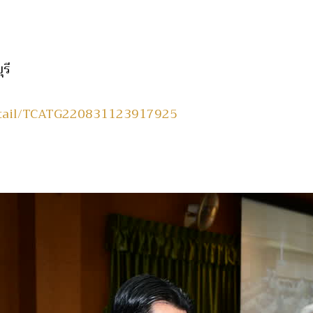
ุรี
detail/TCATG220831123917925