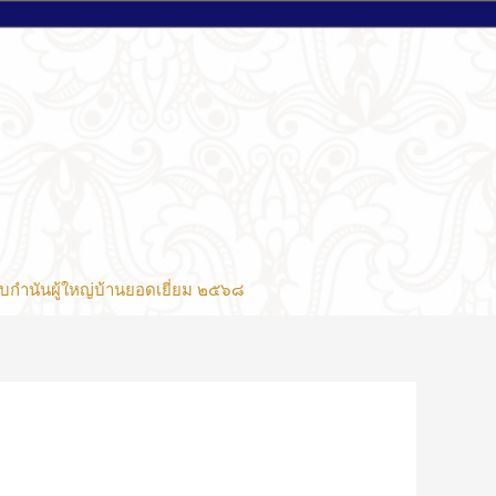
บกำนันผู้ใหญ่บ้านยอดเยี่ยม ๒๕๖๘
.