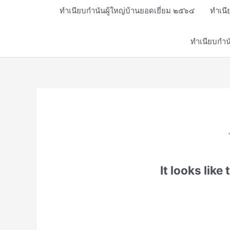
ทำเนียบกำนันผู้ใหญ่บ้านยอดเยี่ยม ๒๕๖๔
ทำเนี
ทำเนียบกำน
It looks like