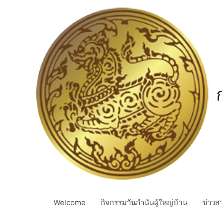
Skip
to
content
Welcome
กิจกรรมวันกำนันผู้ใหญ่บ้าน
ข่าวส