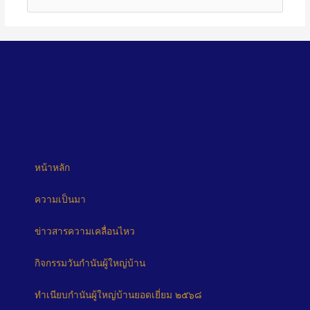
หน้าหลักของเว็บไซต์
หน้าหลัก
ความเป็นมา
ข่าวสารความเคลื่อนไหว
กิจกรรมวันกำนันผู้ใหญ่บ้าน
ทำเนียบกำนันผู้ใหญ่บ้านยอดเยี่ยม ๒๕๖๘