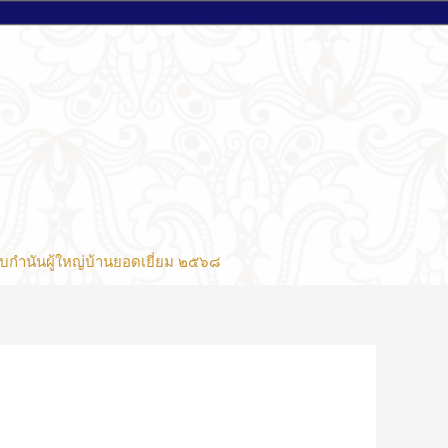
บกำนันผู้ใหญ่บ้านยอดเยี่ยม ๒๕๖๘
.